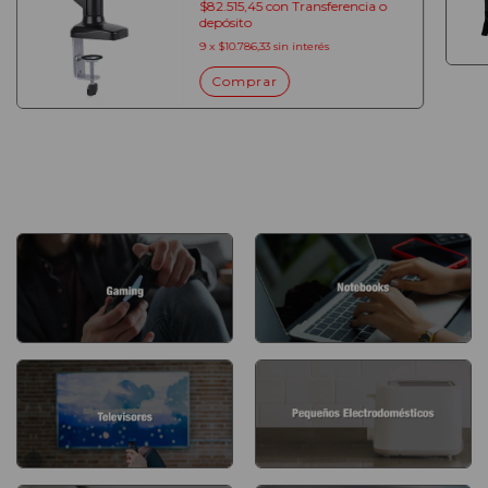
$82.515,45
con
Transferencia o
depósito
9
x
$10.786,33
sin interés