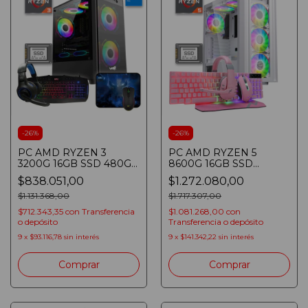
-
26
%
-
26
%
PC AMD RYZEN 3
PC AMD RYZEN 5
3200G 16GB SSD 480GB
8600G 16GB SSD
WIN 11
480GB
$838.051,00
$1.272.080,00
TECLADO/MOUSE/AURICULARES/PAD
TECLADO/MOUSE/AURICUL
$1.131.368,00
700W GAMER BLANCA
$1.717.307,00
$712.343,35
con
Transferencia
$1.081.268,00
con
o depósito
Transferencia o depósito
9
x
$93.116,78
sin interés
9
x
$141.342,22
sin interés