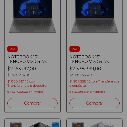
-
26
%
-
26
%
NOTEBOOK 15"
NOTEBOOK 15"
LENOVO V15 G4 i7-
LENOVO V15 G4 i7-
13620H 8GB SSD 512GB
13620H 16GB SSD 512GB
$2.163.197,00
$2.338.339,00
FULLHD IRON GREY
FULLHD IRON GREY
$2.920.316,00
$3.156.758,00
$1.838.717,45
con
$1.987.588,15
con
Transferencia
Transferencia o depósito
o depósito
9
x
$240.355,22
sin interés
9
x
$259.815,44
sin interés