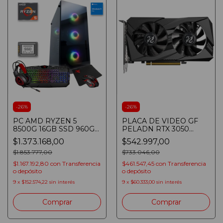
-
26
%
-
26
%
PC AMD RYZEN 5
PLACA DE VIDEO GF
8500G 16GB SSD 960GB
PELADN RTX 3050
WIN 11 RGB
6GD6 6GB GDDR6 128bit
$1.373.168,00
$542.997,00
TECLADO/MOUSE/PAD/AURICULARES
PCIE 4.0
$1.853.777,00
$733.046,00
$1.167.192,80
con
Transferencia
$461.547,45
con
Transferencia
o depósito
o depósito
9
x
$152.574,22
sin interés
9
x
$60.333,00
sin interés