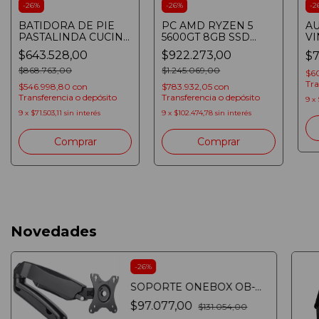
-
26
%
-
26
%
-
2
BATIDORA DE PIE
PC AMD RYZEN 5
AU
PASTALINDA CUCINA
5600GT 8GB SSD
VI
PLANETARIA CREMA
480GB
H
$643.528,00
$922.273,00
$7
BOWL 8 LITROS 1200
TECLADO/MOUSE/AURICULA
CL
W
$868.763,00
600W GAMER
$1.245.069,00
00
$6
BLANCA
Tra
$546.998,80
con
$783.932,05
con
Transferencia o depósito
Transferencia o depósito
9
x
9
x
$71.503,11
sin interés
9
x
$102.474,78
sin interés
Novedades
-
26
%
SOPORTE ONEBOX OB-
LCD12 PARA ESCRITORIO
$97.077,00
$131.054,00
13" a 27"