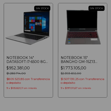
SIN STOCK
SIN STOCK
NOTEBOOK 14"
NOTEBOOK 15"
DATASOFT i7-6500 8GB
BANGHO GM-15Z13
SSD 256GB FHD WIN 11
RTX3050 I7 F i7-13620H
$952.381,00
$1.773.105,00
SILVER
16GB SSD 1TB RTX3050
$1.285.714,00
FHD WIN 11
$2.393.692,00
$809.523,85
con
Transferencia
$1.507.139,25
con
Transferencia
o depósito
o depósito
9
x
$105.820,11
sin interés
9
x
$197.011,67
sin interés